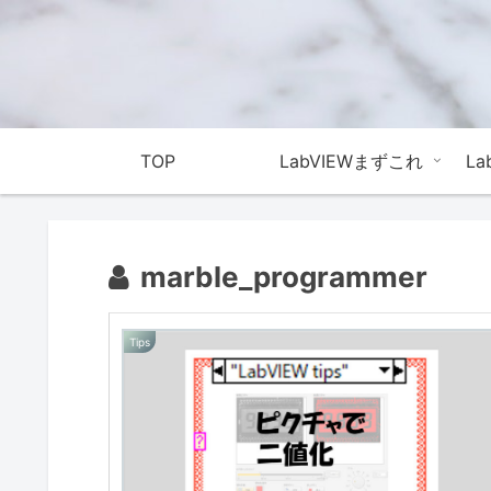
TOP
LabVIEWまずこれ
L
marble_programmer
Tips