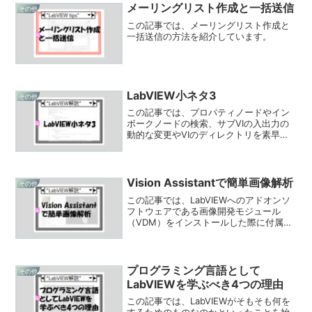
メーリングリスト作成と一括送信
その他
この記事では、メーリングリスト作成と
一括送信の方法を紹介しています。
LabVIEW小ネタ3
その他
この記事では、プロパティノードやイン
ボークノードの検索、サブVIの入出力の
動的な変更やVIのディレクトリを素早く
見つける方法、VIアイコンの仮編集やVI
ローカライズといったLabVIEWの小ネタ
を紹介しています。
Vision Assistantで簡単画像解析
その他
この記事では、LabVIEWへのアドオンソ
フトウェアである画像開発モジュール
（VDM）をインストールした際に付属す
るVision Assistantというソフトウェアと
は何なのかについて紹介しています。
プログラミング言語として
その他
LabVIEWを学ぶべき4つの理由
この記事では、LabVIEWがそもそも何を