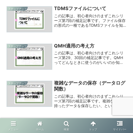
TDMSファイルについて
ステップアップ
この記事は、初心者向けのまずこれシリ
ーズ第7回の補足記事です。ファイル保存
の形式の一種であるTDMSファイルを知
りたい、という方向けにもう少し内容を
補足しています。
QMH適用の考え方
ステップアップ
この記事は、初心者向けのまずこれシリ
ーズ第29、30回の補足記事です。QMH
ってどんなときに使うのがいいのか知り
たい、という方向けにもう少し内容を補
足しています。
複雑なデータの保存（データログ
ステップアップ
関数）
この記事は、初心者向けのまずこれシリ
ーズ第7回の補足記事です。複雑な構造を
持ったデータを保存したい、という方向
けにもう少し内容を補足しています。
配列関数に慣れよう
ステップアップ
この記事は、初心者向けのまずこれシリ
メニュー
ホーム
検索
トップ
サイドバー