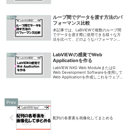
速度やフィードバックノードの遅延設
定、回らないForループに対するエラー処
理についてやデジタル表示のカスタマイ
ズ方法を扱っています。
ループ間でデータを渡す方法のパ
その他
フォーマンス比較
本記事では、LaBVIEWで複数のループ間
でデータを渡す際に使用できる様々な方
法を比べて、どのようなパフォーマンス
の違いが出るかについて紹介していま
す。
LabVIEWの感覚でWeb
その他
Applicationを作る
LabVIEW NXG Web ModuleまたはG
Web Development Softwareを使用して
Web Applicationを作成しこれをウェブブ
ラウザ上で見えるようにするための具体
的な手順を紹介しています。
配列の各要素を画像化してまとめる