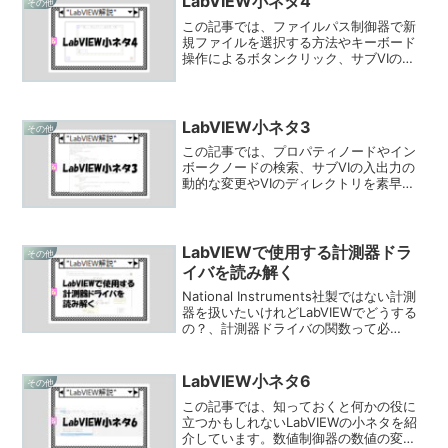
LabVIEW小ネタ4
その他
この記事では、ファイルパス制御器で新
規ファイルを選択する方法やキーボード
操作によるボタンクリック、サブVIのブ
ロックダイアグラムをいきなり開く方法
やイベントの簡単な設定、プロジェクト
に関係のないVIをプロジェクトを閉じた
状態で残す方法といったLabVIEWの小ネ
LabVIEW小ネタ3
その他
タを紹介しています。
この記事では、プロパティノードやイン
ボークノードの検索、サブVIの入出力の
動的な変更やVIのディレクトリを素早く
見つける方法、VIアイコンの仮編集やVI
ローカライズといったLabVIEWの小ネタ
を紹介しています。
LabVIEWで使用する計測器ドラ
その他
イバを読み解く
National Instruments社製ではない計測
器を扱いたいけれどLabVIEWでどうする
の？、計測器ドライバの関数って必
要？、計測器ドライバの使い方を調べる
にはどうすればいい？といった疑問を持
っている方向けの記事です。
LabVIEW小ネタ6
その他
この記事では、知っておくと何かの役に
立つかもしれないLabVIEWの小ネタを紹
介しています。数値制御器の数値の変更