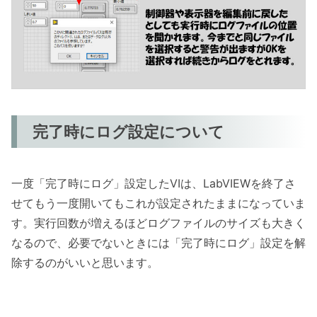
完了時にログ設定について
一度「完了時にログ」設定したVIは、LabVIEWを終了さ
せてもう一度開いてもこれが設定されたままになっていま
す。実行回数が増えるほどログファイルのサイズも大きく
なるので、必要でないときには「完了時にログ」設定を解
除するのがいいと思います。