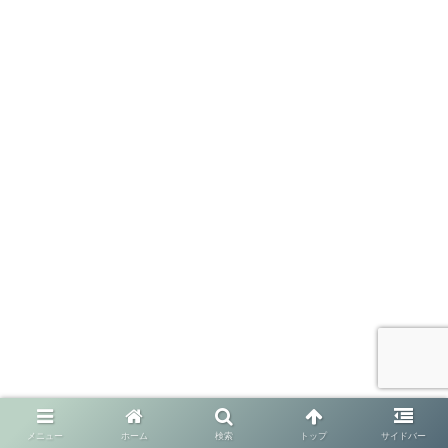
メニュー
ホーム
検索
トップ
サイドバー