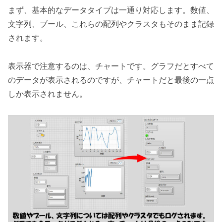
まず、基本的なデータタイプは一通り対応します。数値、
文字列、ブール、これらの配列やクラスタもそのまま記録
されます。
表示器で注意するのは、チャートです。グラフだとすべて
のデータが表示されるのですが、チャートだと最後の一点
しか表示されません。