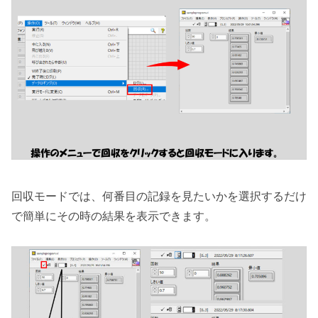
回収モードでは、何番目の記録を見たいかを選択するだけ
で簡単にその時の結果を表示できます。