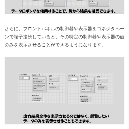
さらに、フロントパネルの制御器や表示器をコネクタペー
ンで端子接続していると、その特定の制御器や表示器の値
のみを表示させることができるようになります。