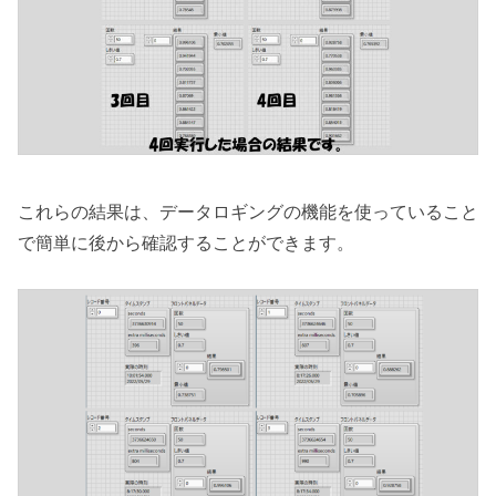
これらの結果は、データロギングの機能を使っていること
で簡単に後から確認することができます。