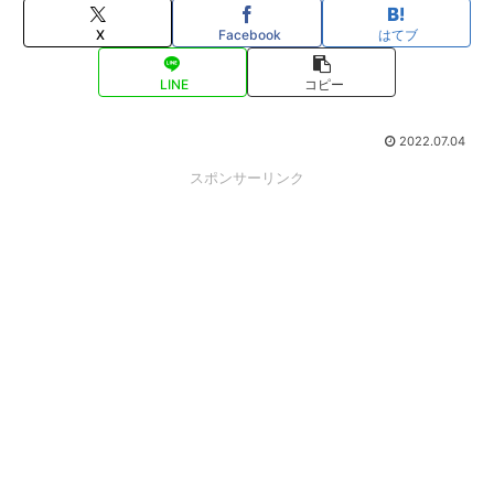
X
Facebook
はてブ
LINE
コピー
2022.07.04
スポンサーリンク