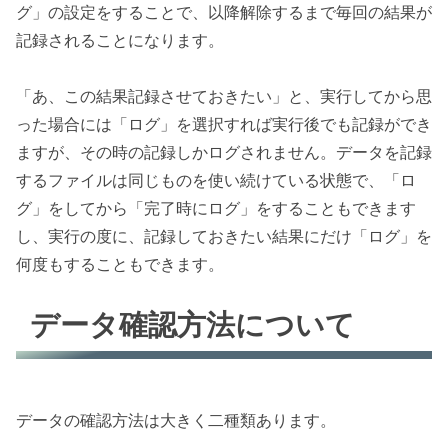
グ」の設定をすることで、以降解除するまで毎回の結果が
記録されることになります。
「あ、この結果記録させておきたい」と、実行してから思
った場合には「ログ」を選択すれば実行後でも記録ができ
ますが、その時の記録しかログされません。データを記録
するファイルは同じものを使い続けている状態で、「ロ
グ」をしてから「完了時にログ」をすることもできます
し、実行の度に、記録しておきたい結果にだけ「ログ」を
何度もすることもできます。
データ確認方法について
データの確認方法は大きく二種類あります。