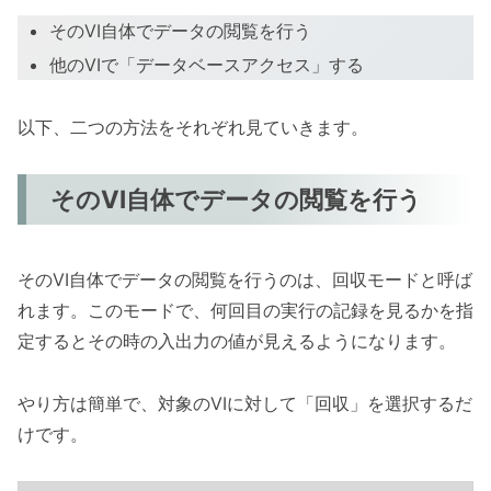
そのVI自体でデータの閲覧を行う
他のVIで「データベースアクセス」する
以下、二つの方法をそれぞれ見ていきます。
そのVI自体でデータの閲覧を行う
そのVI自体でデータの閲覧を行うのは、回収モードと呼ば
れます。このモードで、何回目の実行の記録を見るかを指
定するとその時の入出力の値が見えるようになります。
やり方は簡単で、対象のVIに対して「回収」を選択するだ
けです。