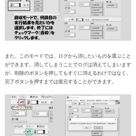
また、このモードでは、ログから消したいものを選ぶこと
ができます。消してしまうことでログは消えてしまいます
が、削除のボタンを押してもすぐに消えるわけではなく、
完了ボタンを押すまでは復元することができます。