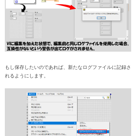
もし保存したいのであれば、新たなログファイルに記録さ
れるようにします。