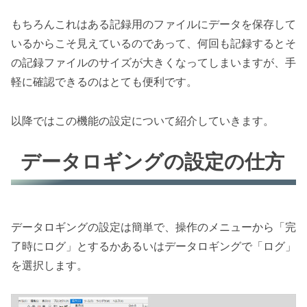
もちろんこれはある記録用のファイルにデータを保存して
いるからこそ見えているのであって、何回も記録するとそ
の記録ファイルのサイズが大きくなってしまいますが、手
軽に確認できるのはとても便利です。
以降ではこの機能の設定について紹介していきます。
データロギングの設定の仕方
データロギングの設定は簡単で、操作のメニューから「完
了時にログ」とするかあるいはデータロギングで「ログ」
を選択します。