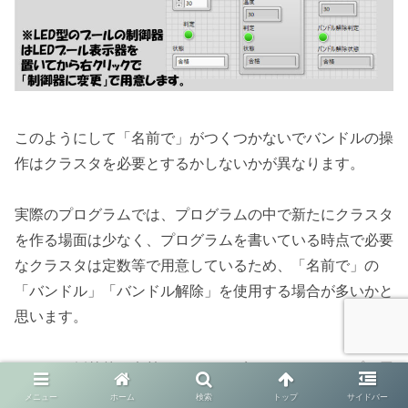
このようにして「名前で」がつくつかないでバンドルの操
作はクラスタを必要とするかしないかが異なります。
実際のプログラムでは、プログラムの中で新たにクラスタ
を作る場面は少なく、プログラムを書いている時点で必要
なクラスタは定数等で用意しているため、「名前で」の
「バンドル」「バンドル解除」を使用する場合が多いかと
思います。
ただし、例外的に名前にこだわらずにクラスタタイプを用
意する必要があるケースがあります。（前回扱ったXYグ
メニュー
ホーム
検索
トップ
サイドバー