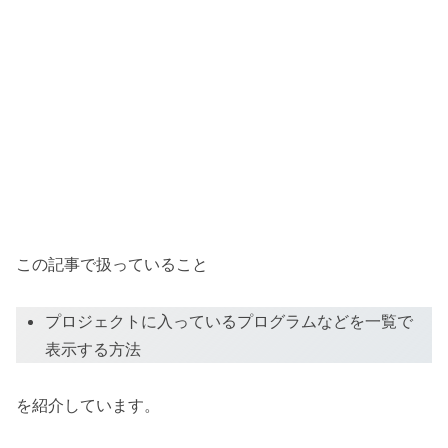
この記事で扱っていること
プロジェクトに入っているプログラムなどを一覧で
表示する方法
を紹介しています。