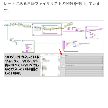
レットにある再帰ファイルリストの関数を使用していま
す。