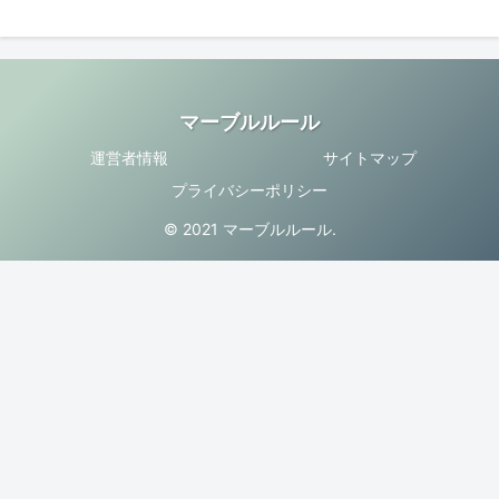
マーブルルール
運営者情報
サイトマップ
プライバシーポリシー
© 2021 マーブルルール.