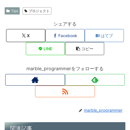
Tips
プロジェクト
シェアする
X
Facebook
はてブ
LINE
コピー
marble_programmerをフォローする
marble_programmer
関連記事