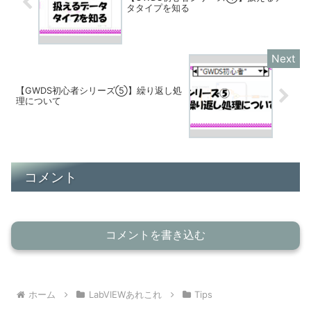
タタイプを知る
【GWDS初心者シリーズ⑤】繰り返し処
理について
コメント
コメントを書き込む
ホーム
LabVIEWあれこれ
Tips