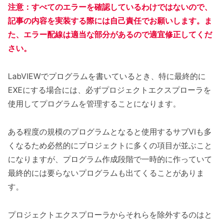
注意：すべてのエラーを確認しているわけではないので、
記事の内容を実装する際には自己責任でお願いします。ま
た、エラー配線は適当な部分があるので適宜修正してくだ
さい。
LabVIEWでプログラムを書いているとき、特に最終的に
EXEにする場合には、必ずプロジェクトエクスプローラを
使用してプログラムを管理することになります。
ある程度の規模のプログラムとなると使用するサブVIも多
くなるため必然的にプロジェクトに多くの項目が並ぶこと
になりますが、プログラム作成段階で一時的に作っていて
最終的には要らないプログラムも出てくることがありま
す。
プロジェクトエクスプローラからそれらを除外するのはと