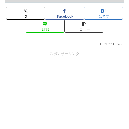
X
Facebook
はてブ
LINE
コピー
2022.01.28
スポンサーリンク