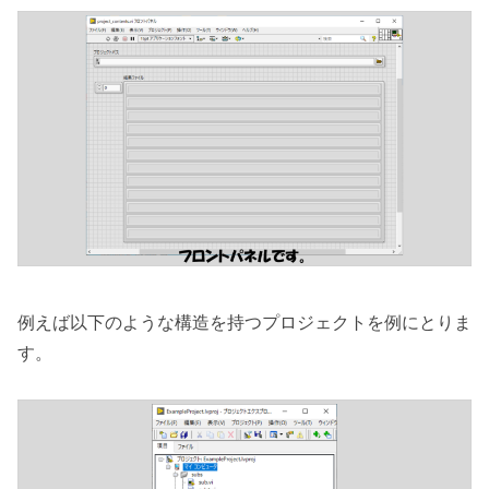
例えば以下のような構造を持つプロジェクトを例にとりま
す。