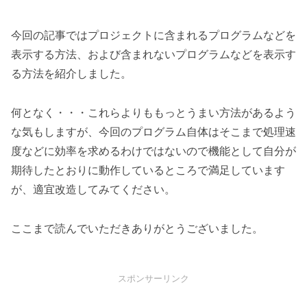
今回の記事ではプロジェクトに含まれるプログラムなどを
表示する方法、および含まれないプログラムなどを表示す
る方法を紹介しました。
何となく・・・これらよりももっとうまい方法があるよう
な気もしますが、今回のプログラム自体はそこまで処理速
度などに効率を求めるわけではないので機能として自分が
期待したとおりに動作しているところで満足しています
が、適宜改造してみてください。
ここまで読んでいただきありがとうございました。
スポンサーリンク